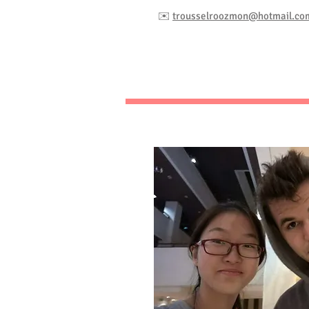
✉️
trousselroozmon@hotmail.co