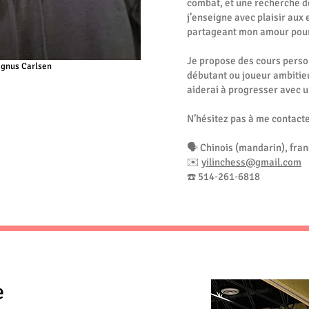
combat, et une recherche de
j’enseigne avec plaisir aux 
partageant mon amour pour
Je propose des cours perso
agnus Carlsen
débutant ou joueur ambitieux
aiderai à progresser avec u
N’hésitez pas à me contacte
🗣️ Chinois (mandarin), fran
✉️
yilinchess@gmail.com
☎️ 514‑261‑6818
e