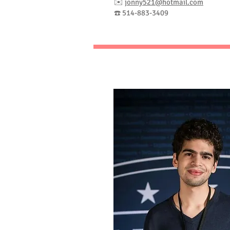
✉️
jonny521@hotmail.com
☎️ 514-883-3409