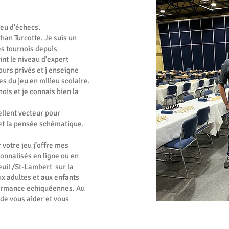
jeu d’échecs.
an Turcotte. Je suis un
es tournois depuis
int le niveau d’expert
urs privés et j enseigne
s du jeu en milieu scolaire.
ois et je connais bien la
ellent vecteur pour
 et la pensée schématique.
 votre jeu j’offre mes
onnalisés en ligne ou en
euil /St-Lambert sur la
ux adultes et aux enfants
formance echiquéennes. Au
,de vous aider et vous