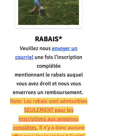
RABAIS*
Veuillez nous
envoyer un
courriel
une fois l'inscription
complétée
mentionnant le rabais auquel
vous avez droit et nous vous
enverrons un remboursement.
Note: Les rabais sont admissibles
SEULEMENT pour les
inscriptions aux semaines
complètes.
Il n'y a donc aucune