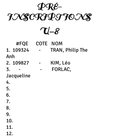
PRÉ-
INSCRIPTIONS
U-8
#FQE COTE NOM
1. 109324 - TRAN, Philip The
Anh
2. 109827 - KIM, Léo
3. - - FORLAC,
Jacqueline
4.
5.
6.
7.
8.
9.
10.
11.
12.