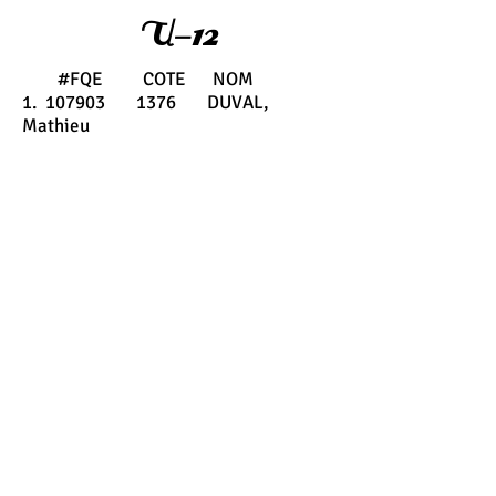
U-12
#FQE COTE NOM
1. 107903 1376 DUVAL,
Mathieu
2. 109829 - LAVIGNE,
Jules
3. 107286 1787 GUILLEMETTE,
Hugo
4. 109040 1032 WU, Ting En
Ryan
5.
6.
7.
8.
9.
10.
11.
12.